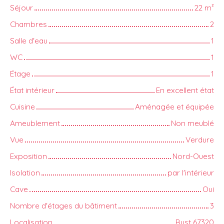
Séjour
22
m²
Chambres
2
Salle d'eau
1
WC
1
Étage
1
État intérieur
En excellent état
Cuisine
Aménagée et équipée
Ameublement
Non meublé
Vue
Verdure
Exposition
Nord-Ouest
Isolation
par l'intérieur
Cave
Oui
Nombre d'étages du bâtiment
3
Localisation
Bust 67320