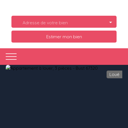
Adresse de votre bien
Estimer mon bien
Loué
Acheter
Louer
Estimer
Vendre
Ve