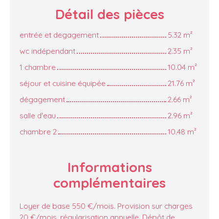
Détail des
pièces
entrée et degagement
5.32 m²
wc indépendant
2.35 m²
1 chambre
10.04 m²
séjour et cuisine équipée
21.76 m²
dégagement
2.66 m²
salle d'eau
2.96 m²
chambre 2
10.48 m²
Informations
complémentaires
Loyer de base 550 €/mois. Provision sur charges
20 €/mois, régularisation annuelle. Dépôt de