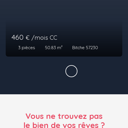
460
€ /mois CC
3
pièces
50.83
m²
Bitche 57230
Vous ne trouvez pas
le bien de vos rêves ?