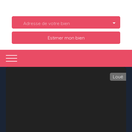
Adresse de votre bien
Estimer mon bien
Loué
Acheter
Louer
Estimer
Vendre
Ve