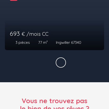
693
€ /mois CC
3
pièces
77
m²
Ingwiller 67340
Vous ne trouvez pas
le bien de vos rêves ?