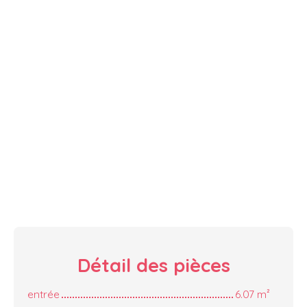
Détail des
pièces
entrée
6.07 m²