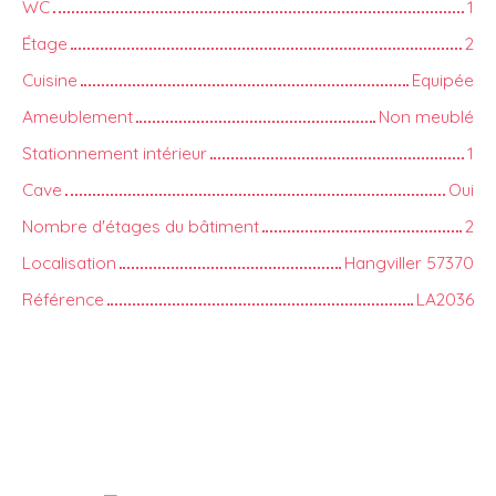
WC
1
Étage
2
Cuisine
Equipée
Ameublement
Non meublé
Stationnement intérieur
1
Cave
Oui
Nombre d'étages du bâtiment
2
Localisation
Hangviller 57370
Référence
LA2036