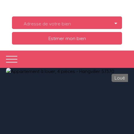
Adresse de votre bien
Estimer mon bien
Loué
Acheter
Louer
Estimer
Vendre
Ve