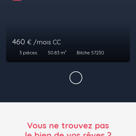
460
€ /mois CC
3
pièces
50.83
m²
Bitche 57230
Vous ne trouvez pas
le bien de vos rêves ?