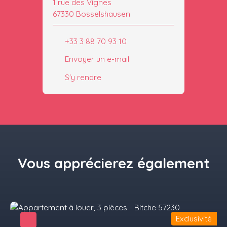
1 rue des Vignes
67330 Bosselshausen
+33 3 88 70 93 10
Envoyer un e-mail
S'y rendre
Vous apprécierez
également
Exclusivité