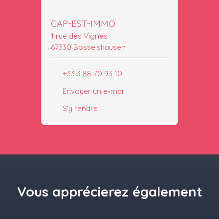
CAP-EST-IMMO
1 rue des Vignes
67330 Bosselshausen
+33 3 88 70 93 10
Envoyer un e-mail
S'y rendre
Vous apprécierez
également