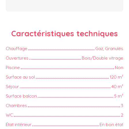
Caractéristiques
techniques
Chauffage
Gaz, Granulés
Ouvertures
Bois/Double vitrage
Piscine
Non
Surface au sol
120
m²
Séjour
40
m²
Surface balcon
5
m²
Chambres
3
WC
2
État intérieur
En bon état