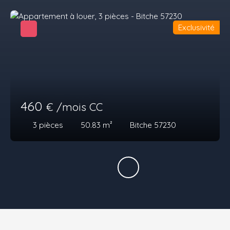
Exclusivité
460
€ /mois CC
3
pièces
50.83
m²
Bitche 57230