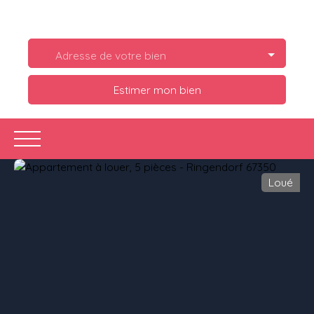
Adresse de votre bien
Estimer mon bien
Loué
Acheter
Louer
Estimer
Vendre
Ve