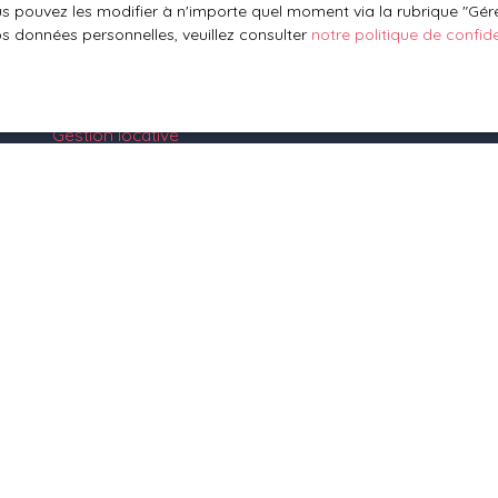
 pouvez les modifier à n'importe quel moment via la rubrique ″Gérer
Mettre en location
os données personnelles, veuillez consulter
notre politique de confide
Espace vendeur
Vendre avec nous
Gestion locative
Nous contacter
1 rue des Vignes
67330 Bosselshausen