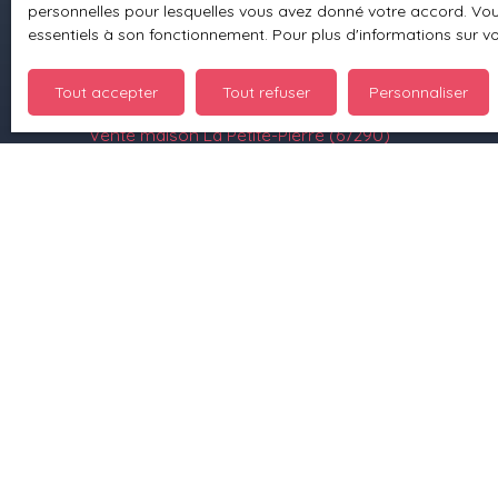
personnelles pour lesquelles vous avez donné votre accord. Vous
Location appartement Petersbach (67290)
essentiels à son fonctionnement. Pour plus d'informations sur v
Location appartement Ingwiller (67340)
Tout accepter
Tout refuser
Personnaliser
Location appartement Bitche (57230)
Vente maison La Petite-Pierre (67290)
Vente maison Wingen-sur-Moder (67290)
+33 3 88 70 93 10