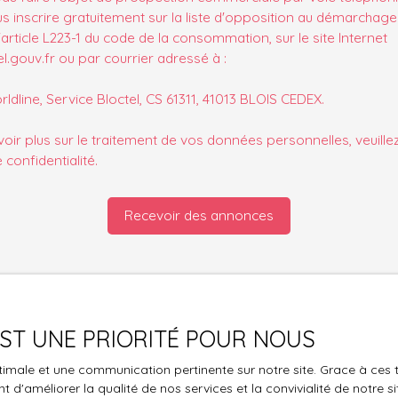
s inscrire gratuitement sur la liste d'opposition au démarchage
'article L223-1 du code de la consommation, sur le site Internet
.gouv.fr ou par courrier adressé à :
ldline, Service Bloctel, CS 61311, 41013 BLOIS CEDEX.
oir plus sur le traitement de vos données personnelles, veuille
e confidentialité
.
Recevoir des annonces
 EST UNE PRIORITÉ POUR NOUS
Je suis propriétaire
optimale et une communication pertinente sur notre site. Grace à c
Estimez votre bien
 d'améliorer la qualité de nos services et la convivialité de notre s