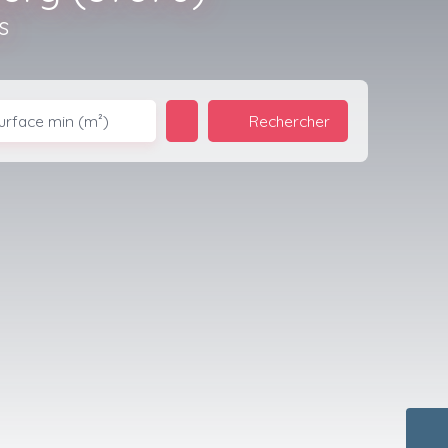
s
Rechercher
urface min (m²)