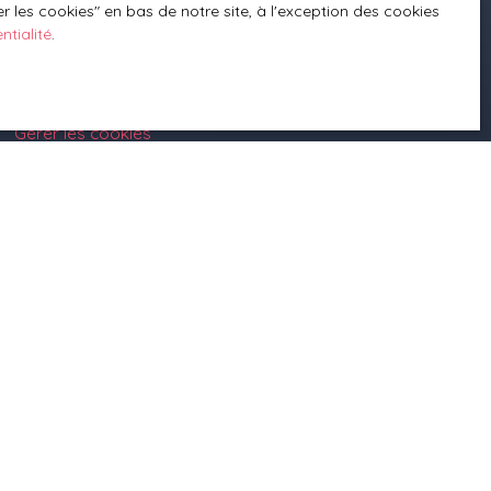
 les cookies″ en bas de notre site, à l'exception des cookies
Mentions légales
ntialité
.
Politique de confidentialité
Plan du site
Planifier du temps avec moi
Gérer les cookies
Propulsé par