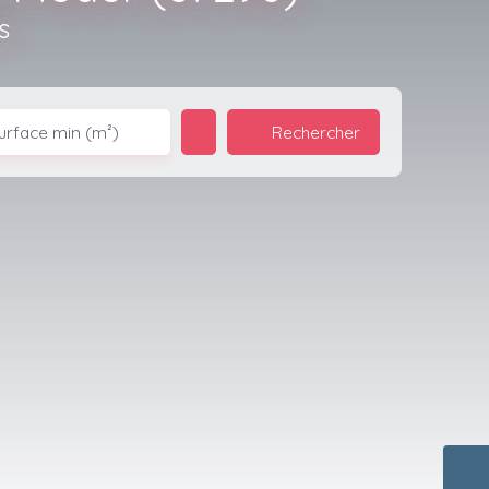
s
Rechercher
urface min (m²)