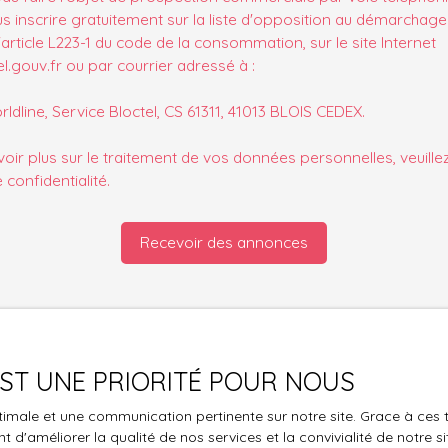
s inscrire gratuitement sur la liste d'opposition au démarchage
'article L223-1 du code de la consommation, sur le site Internet
.gouv.fr ou par courrier adressé à :
ldline, Service Bloctel, CS 61311, 41013 BLOIS CEDEX.
oir plus sur le traitement de vos données personnelles, veuille
e confidentialité
.
Recevoir des annonces
 EST UNE PRIORITÉ POUR NOUS
Je suis propriétaire
optimale et une communication pertinente sur notre site. Grace à c
Estimez votre bien
 d'améliorer la qualité de nos services et la convivialité de notre s