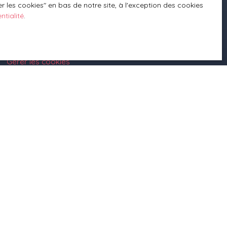
 les cookies″ en bas de notre site, à l'exception des cookies
Mentions légales
ntialité
.
Politique de confidentialité
Plan du site
Planifier du temps avec moi
Gérer les cookies
Propulsé par