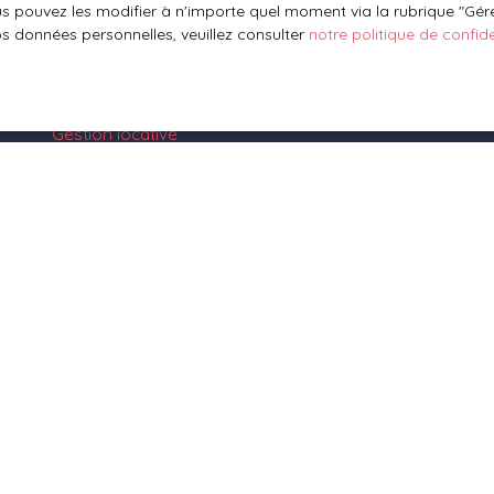
 pouvez les modifier à n'importe quel moment via la rubrique ″Gérer
Mettre en location
os données personnelles, veuillez consulter
notre politique de confide
Espace vendeur
Vendre avec nous
Gestion locative
Nous contacter
1 rue des Vignes
67330 Bosselshausen