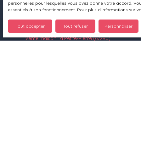
personnelles pour lesquelles vous avez donné votre accord. Vous
Location appartement Petersbach (67290)
essentiels à son fonctionnement. Pour plus d'informations sur v
Location appartement Ingwiller (67340)
Tout accepter
Tout refuser
Personnaliser
Location appartement Bitche (57230)
Vente maison La Petite-Pierre (67290)
Vente maison Wingen-sur-Moder (67290)
+33 3 88 70 93 10