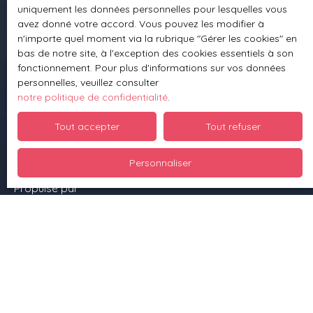
uniquement les données personnelles pour lesquelles vous
avez donné votre accord. Vous pouvez les modifier à
n'importe quel moment via la rubrique ″Gérer les cookies″ en
Informations
bas de notre site, à l'exception des cookies essentiels à son
fonctionnement. Pour plus d'informations sur vos données
Nos honoraires
personnelles, veuillez consulter
Mentions légales
notre politique de confidentialité
.
Politique de confidentialité
Tout accepter
Tout refuser
Plan du site
Personnaliser
Gérer les cookies
Propulsé par
+33 3 88 70 93 10