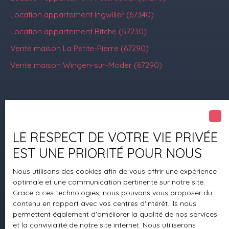
Location appartement Ingwiller (67340)
Location appartement Bitche (57230)
Vente maison La Petite-Pierre (67290)
Vente maison Wingen-sur-Moder (67290)
Je suis propriétaire
Estimez votre bien
LE RESPECT DE VOTRE VIE PRIVÉE
Mettre en location
EST UNE PRIORITÉ POUR NOUS
Espace vendeur
Nous utilisons des cookies afin de vous offrir une expérience
Vendre avec nous
optimale et une communication pertinente sur notre site.
Grace à ces technologies, nous pouvons vous proposer du
Gestion locative
contenu en rapport avec vos centres d'intérêt. Ils nous
permettent également d'améliorer la qualité de nos services
Nous contacter
et la convivialité de notre site internet. Nous utiliserons