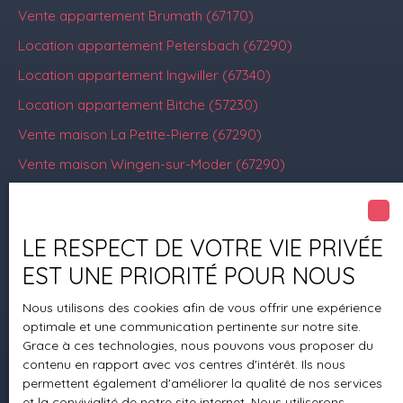
Vente appartement Brumath (67170)
Location appartement Petersbach (67290)
Location appartement Ingwiller (67340)
Location appartement Bitche (57230)
Vente maison La Petite-Pierre (67290)
Vente maison Wingen-sur-Moder (67290)
LE RESPECT DE VOTRE VIE PRIVÉE
Je suis propriétaire
EST UNE PRIORITÉ POUR NOUS
Estimez votre bien
Nous utilisons des cookies afin de vous offrir une expérience
Mettre en location
optimale et une communication pertinente sur notre site.
Espace vendeur
Grace à ces technologies, nous pouvons vous proposer du
contenu en rapport avec vos centres d'intérêt. Ils nous
Vendre avec nous
permettent également d'améliorer la qualité de nos services
Gestion locative
et la convivialité de notre site internet. Nous utiliserons