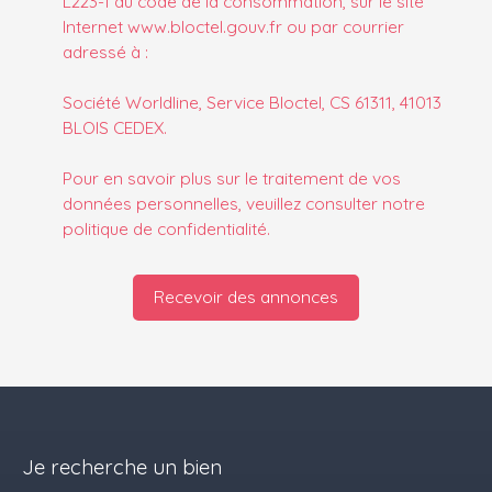
L223-1 du code de la consommation, sur le site
Internet www.bloctel.gouv.fr ou par courrier
adressé à :
Société Worldline, Service Bloctel, CS 61311, 41013
BLOIS CEDEX.
Pour en savoir plus sur le traitement de vos
données personnelles, veuillez consulter notre
politique de confidentialité
.
Recevoir des annonces
Je recherche un bien