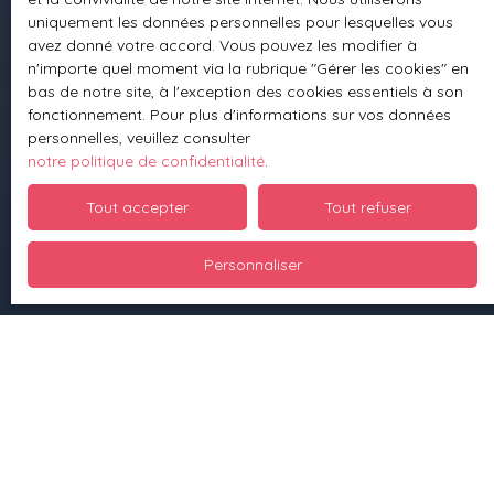
uniquement les données personnelles pour lesquelles vous
Nous contacter
avez donné votre accord. Vous pouvez les modifier à
n'importe quel moment via la rubrique ″Gérer les cookies″ en
bas de notre site, à l'exception des cookies essentiels à son
fonctionnement. Pour plus d'informations sur vos données
Informations
personnelles, veuillez consulter
notre politique de confidentialité
.
Nos honoraires
Tout accepter
Tout refuser
Mentions légales
Politique de confidentialité
Personnaliser
Plan du site
Gérer les cookies
Propulsé par