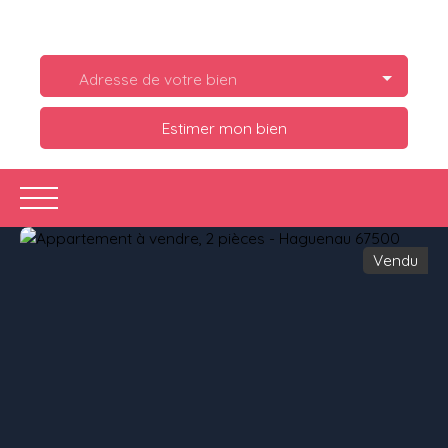
Adresse de votre bien
Estimer mon bien
Vendu
Acheter
Louer
Estimer
Vendre
Ve