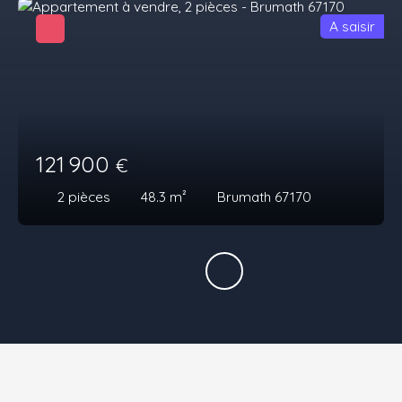
A saisir
121 900
€
2
pièces
48.3
m²
Brumath 67170