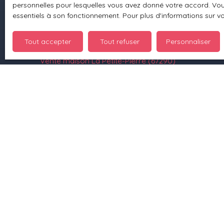
personnelles pour lesquelles vous avez donné votre accord. Vous
Location appartement Petersbach (67290)
essentiels à son fonctionnement. Pour plus d'informations sur v
Location appartement Ingwiller (67340)
Tout accepter
Tout refuser
Personnaliser
Location appartement Bitche (57230)
Vente maison La Petite-Pierre (67290)
Vente maison Wingen-sur-Moder (67290)
+33 3 88 70 93 10