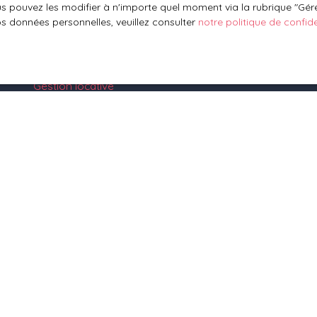
 pouvez les modifier à n'importe quel moment via la rubrique ″Gérer
Mettre en location
os données personnelles, veuillez consulter
notre politique de confide
Espace vendeur
Vendre avec nous
Gestion locative
Nous contacter
1 rue des Vignes
67330 Bosselshausen