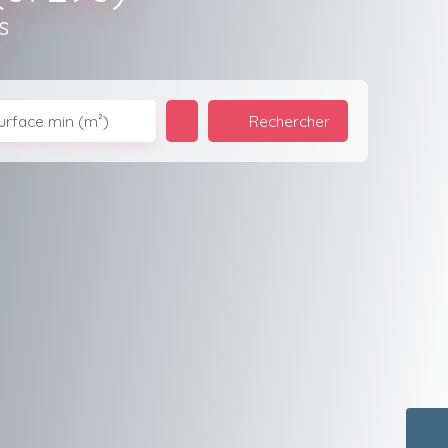
s
Rechercher
urface min (m²)