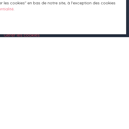
 les cookies″ en bas de notre site, à l'exception des cookies
Mentions légales
ntialité
.
Politique de confidentialité
Plan du site
Planifier du temps avec moi
Gérer les cookies
Propulsé par