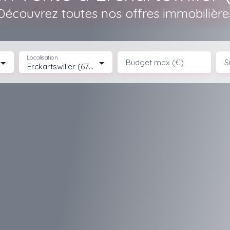
Découvrez toutes nos offres immobilière
Localisation
Budget max (€)
S
Erckartswiller (67290)