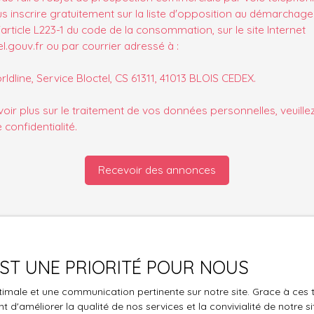
s inscrire gratuitement sur la liste d'opposition au démarchage
'article L223-1 du code de la consommation, sur le site Internet
.gouv.fr ou par courrier adressé à :
ldline, Service Bloctel, CS 61311, 41013 BLOIS CEDEX.
oir plus sur le traitement de vos données personnelles, veuille
e confidentialité
.
Recevoir des annonces
 EST UNE PRIORITÉ POUR NOUS
Je suis propriétaire
optimale et une communication pertinente sur notre site. Grace à c
Estimez votre bien
 d'améliorer la qualité de nos services et la convivialité de notre s