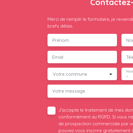
Contactez
Merci de remplir le formulaire, je reviend
brefs délais.
Prénom
No
Email
Té
Vous
Votre commune
-
Votre message
J'accepte le traitement de mes do
conformément au RGPD. Si vous ne s
de prospection commerciale par vo
pouvez vous inscrire gratuitement su