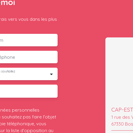
-moi
rais vers vous dans les plus
m
léphone
 souhaitez
CAP-ES
nnées personnelles
ouhaitez pas faire l'objet
1 rue des
ie téléphonique, vous
67330 Bos
r la liste d'opposition au