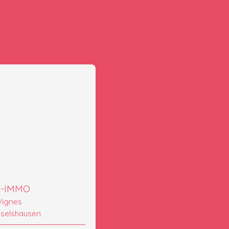
T-IMMO
 Vignes
selshausen