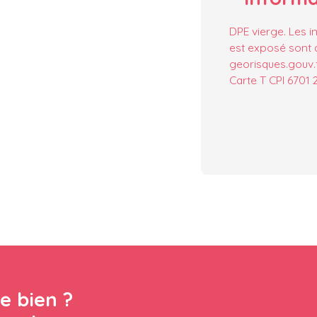
DPE vierge. Les i
est exposé sont d
georisques.gouv.f
Carte T CPI 6701
e bien ?