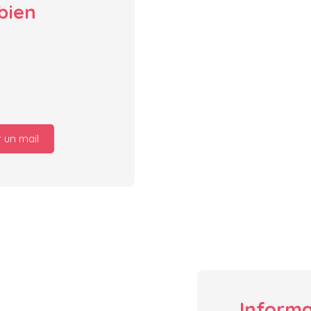
bien
 un mail
Inform