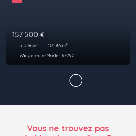
157 500
€
5
pièces
101.86
m²
Wingen-sur-Moder 67290
Vous ne trouvez pas