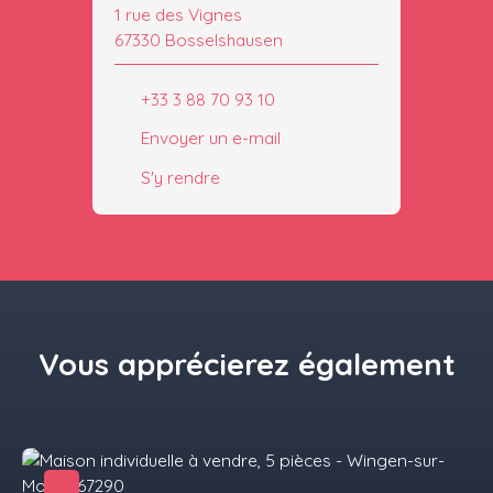
1 rue des Vignes
67330 Bosselshausen
+33 3 88 70 93 10
Envoyer un e-mail
S'y rendre
Vous apprécierez
également