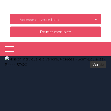
Adresse de votre bien
Estimer mon bien
Vendu
Acheter
Louer
Estimer
Vendre
Ve