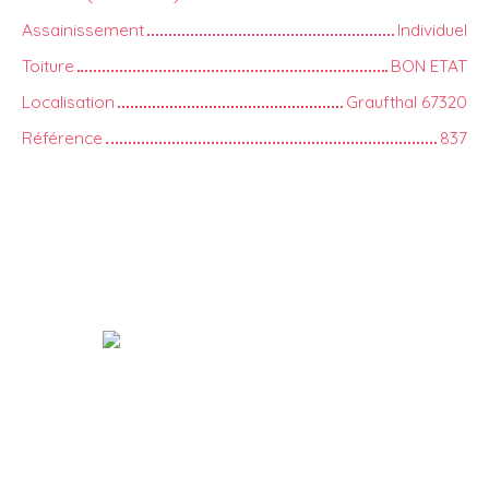
Assainissement
Individuel
Toiture
BON ETAT
Localisation
Graufthal 67320
Référence
837