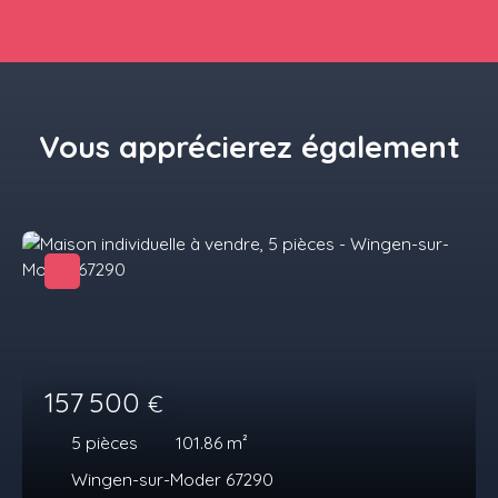
Vous apprécierez
également
157 500
€
5
pièces
101.86
m²
Wingen-sur-Moder 67290