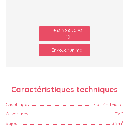
...
+33 3 88 70 93
10
Envoyer un mail
Caractéristiques
techniques
Chauffage
Fioul/Individuel
Ouvertures
PVC
Séjour
36
m²