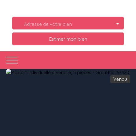
Adresse de votre bien
Estimer mon bien
Vendu
Acheter
Louer
Estimer
Vendre
Ve