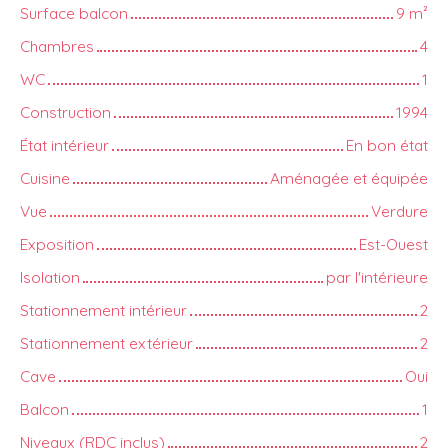
Surface balcon
9
m²
Chambres
4
WC
1
Construction
1994
État intérieur
En bon état
Cuisine
Aménagée et équipée
Vue
Verdure
Exposition
Est-Ouest
Isolation
par l'intérieure
Stationnement intérieur
2
Stationnement extérieur
2
Cave
Oui
Balcon
1
Niveaux (RDC inclus)
2