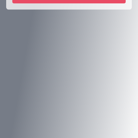
Type d'offre
Vente
Type de bien
Maison
Localisation
Dambach (67110)
Budget max (€)
Surface min (m²)
Rechercher