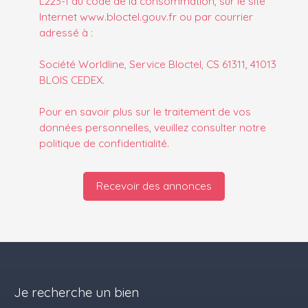
L223-1 du code de la consommation, sur le site
Internet www.bloctel.gouv.fr ou par courrier
adressé à :
Société Worldline, Service Bloctel, CS 61311, 41013
BLOIS CEDEX.
Pour en savoir plus sur le traitement de vos
données personnelles, veuillez consulter notre
politique de confidentialité
.
Recevoir des annonces
Je recherche un bien