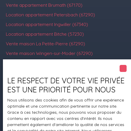
Vente appartement Brumath (67170)
Location appartement Petersbach (67290)
Location appartement Ingwiller (67340)
Location appartement Bitche (57230)
Vente maison La Petite-Pierre (67290)
Vente maison Wingen-sur-Moder (67290)
LE RESPECT DE VOTRE VIE PRIVÉE
Je suis propriétaire
EST UNE PRIORITÉ POUR NOUS
Estimez votre bien
Nous utilisons des cookies afin de vous offrir une expérience
Mettre en location
optimale et une communication pertinente sur notre site.
Espace vendeur
Grace à ces technologies, nous pouvons vous proposer du
contenu en rapport avec vos centres d'intérêt. Ils nous
Vendre avec nous
permettent également d'améliorer la qualité de nos services
Gestion locative
et la convivialité de notre site internet. Nous utiliserons