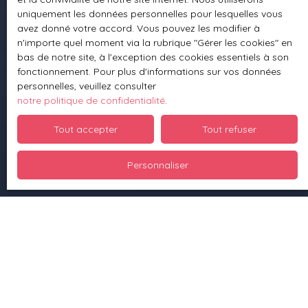
uniquement les données personnelles pour lesquelles vous
Nous contacter
avez donné votre accord. Vous pouvez les modifier à
n'importe quel moment via la rubrique ″Gérer les cookies″ en
bas de notre site, à l'exception des cookies essentiels à son
fonctionnement. Pour plus d'informations sur vos données
Informations
personnelles, veuillez consulter
notre politique de confidentialité
.
Nos honoraires
Tout accepter
Tout refuser
Mentions légales
Politique de confidentialité
Personnaliser
Planifier du temps avec moi
Plan du site
Gérer les cookies
Propulsé par