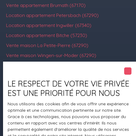
Vente appartement Brumath (67170)
Location appartement Petersbach (67290)
Location appartement Ingwiller (67340)
Location appartement Bitche (57230)
Vente maison La Petite-Pierre (67290)
Vente maison Wingen-sur-Moder (67290)
LE RESPECT DE VOTRE VIE PRIVÉE
Je suis propriétaire
EST UNE PRIORITÉ POUR NOUS
Estimez votre bien
Nous utilisons des cookies afin de vous offrir une expérience
Mettre en location
optimale et une communication pertinente sur notre site.
Espace vendeur
Grace à ces technologies, nous pouvons vous proposer du
contenu en rapport avec vos centres d'intérêt. Ils nous
Vendre avec nous
permettent également d'améliorer la qualité de nos services
Gestion locative
et la convivialité de notre site internet. Nous utiliserons