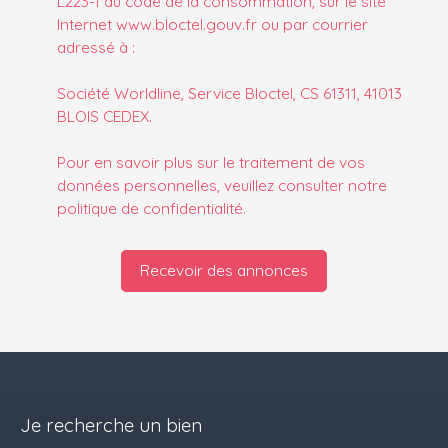
L223-1 du code de la consommation, sur le site
Internet www.bloctel.gouv.fr ou par courrier
adressé à :
Société Worldline, Service Bloctel, CS 61311, 41013
BLOIS CEDEX.
Pour en savoir plus sur le traitement de vos
données personnelles, veuillez consulter notre
politique de confidentialité
.
Recevoir des annonces
Je recherche un bien