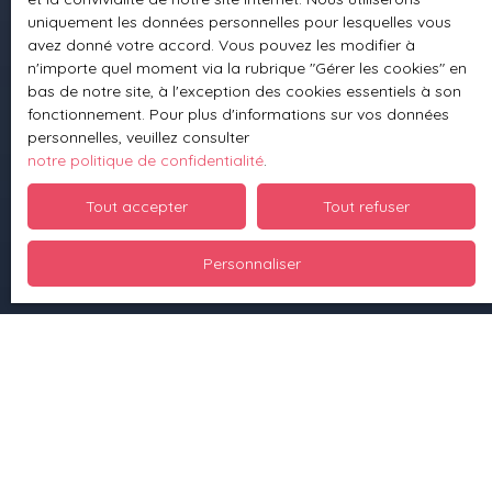
uniquement les données personnelles pour lesquelles vous
Nous contacter
avez donné votre accord. Vous pouvez les modifier à
n'importe quel moment via la rubrique ″Gérer les cookies″ en
bas de notre site, à l'exception des cookies essentiels à son
fonctionnement. Pour plus d'informations sur vos données
Informations
personnelles, veuillez consulter
notre politique de confidentialité
.
Nos honoraires
Tout accepter
Tout refuser
Mentions légales
Politique de confidentialité
Personnaliser
Planifier du temps avec moi
Plan du site
Gérer les cookies
Propulsé par