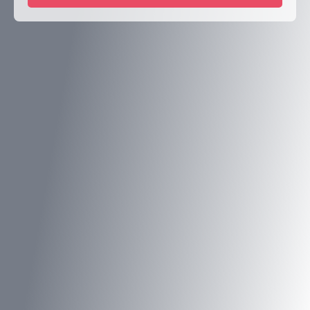
Type d'offre
Vente
Type de bien
Maison
Localisation
Petersbach (67290)
Budget max (€)
Surface min (m²)
Rechercher