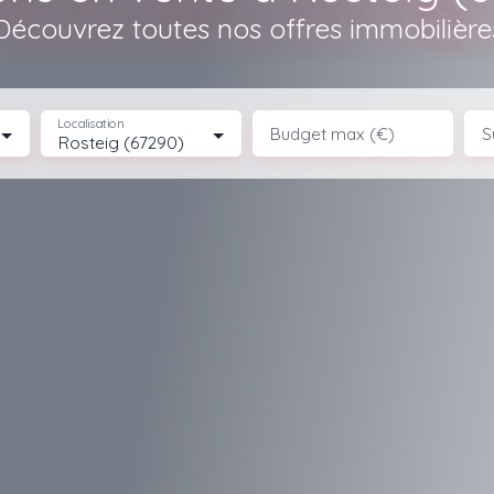
Découvrez toutes nos offres immobilière
Localisation
Budget max (€)
S
Rosteig (67290)