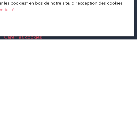
 les cookies″ en bas de notre site, à l'exception des cookies
Mentions légales
ntialité
.
Politique de confidentialité
Plan du site
Planifier du temps avec moi
Gérer les cookies
Propulsé par