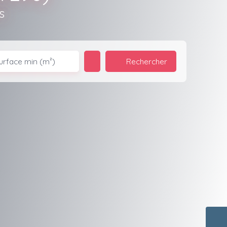
s
Rechercher
urface min (m²)