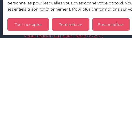
personnelles pour lesquelles vous avez donné votre accord. Vous
Location appartement Petersbach (67290)
essentiels à son fonctionnement. Pour plus d'informations sur v
Location appartement Ingwiller (67340)
Tout accepter
Tout refuser
Personnaliser
Location appartement Bitche (57230)
Vente maison La Petite-Pierre (67290)
Vente maison Wingen-sur-Moder (67290)
+33 3 88 70 93 10