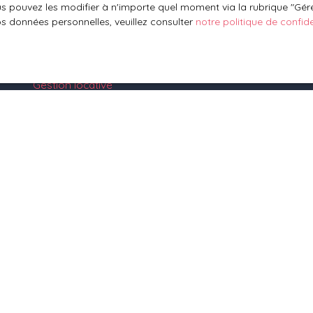
 pouvez les modifier à n'importe quel moment via la rubrique ″Gérer
Mettre en location
os données personnelles, veuillez consulter
notre politique de confide
Espace vendeur
Vendre avec nous
Gestion locative
Nous contacter
1 rue des Vignes
67330 Bosselshausen