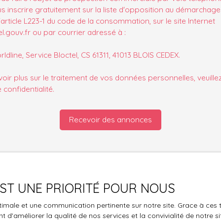
s inscrire gratuitement sur la liste d'opposition au démarchage
'article L223-1 du code de la consommation, sur le site Internet
.gouv.fr ou par courrier adressé à :
ldline, Service Bloctel, CS 61311, 41013 BLOIS CEDEX.
oir plus sur le traitement de vos données personnelles, veuille
e confidentialité
.
Recevoir des annonces
 EST UNE PRIORITÉ POUR NOUS
Je suis propriétaire
optimale et une communication pertinente sur notre site. Grace à c
Estimez votre bien
 d'améliorer la qualité de nos services et la convivialité de notre s