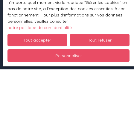
n'importe quel moment via la rubrique ″Gérer les cookies″ en
bas de notre site, à l'exception des cookies essentiels à son
Informations
fonctionnement. Pour plus d'informations sur vos données
personnelles, veuillez consulter
Nos honoraires
notre politique de confidentialité
.
Mentions légales
Tout accepter
Tout refuser
Politique de confidentialité
Plan du site
Personnaliser
Planifier du temps avec moi
Gérer les cookies
Propulsé par
+33 3 88 70 93 10
1 rue des Vignes