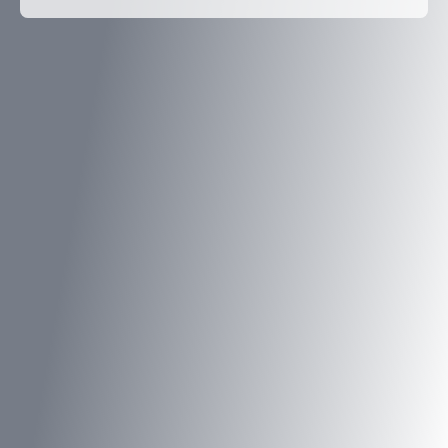
Type d'offre
Vente
Type de bien
Terrain
Localisation
Val-de-Moder (67350)
Budget max (€)
Surface min (m²)
Rechercher