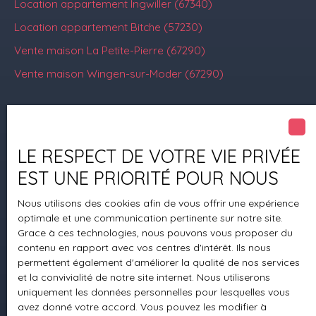
Location appartement Ingwiller (67340)
Location appartement Bitche (57230)
Vente maison La Petite-Pierre (67290)
Vente maison Wingen-sur-Moder (67290)
Je suis propriétaire
LE RESPECT DE VOTRE VIE PRIVÉE
Estimez votre bien
EST UNE PRIORITÉ POUR NOUS
Mettre en location
Nous utilisons des cookies afin de vous offrir une expérience
Espace vendeur
optimale et une communication pertinente sur notre site.
Grace à ces technologies, nous pouvons vous proposer du
Vendre avec nous
contenu en rapport avec vos centres d'intérêt. Ils nous
Gestion locative
permettent également d'améliorer la qualité de nos services
et la convivialité de notre site internet. Nous utiliserons
Nous contacter
uniquement les données personnelles pour lesquelles vous
avez donné votre accord. Vous pouvez les modifier à