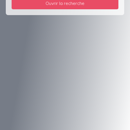
Ouvrir la recherche
Type d'offre
Vente
Type de bien
Terrain
Localisation
Wingen-sur-Moder (67290)
Budget max (€)
Surface min (m²)
Rechercher