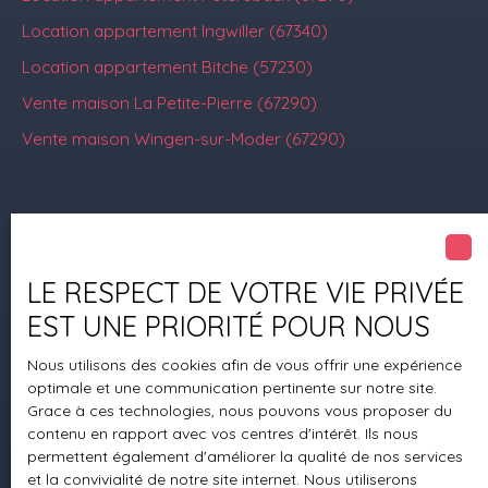
Location appartement Ingwiller (67340)
Location appartement Bitche (57230)
Vente maison La Petite-Pierre (67290)
Vente maison Wingen-sur-Moder (67290)
Je suis propriétaire
Estimez votre bien
LE RESPECT DE VOTRE VIE PRIVÉE
Mettre en location
EST UNE PRIORITÉ POUR NOUS
Espace vendeur
Nous utilisons des cookies afin de vous offrir une expérience
Vendre avec nous
optimale et une communication pertinente sur notre site.
Grace à ces technologies, nous pouvons vous proposer du
Gestion locative
contenu en rapport avec vos centres d'intérêt. Ils nous
permettent également d'améliorer la qualité de nos services
Nous contacter
et la convivialité de notre site internet. Nous utiliserons