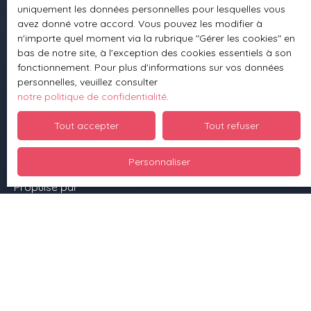
uniquement les données personnelles pour lesquelles vous
avez donné votre accord. Vous pouvez les modifier à
n'importe quel moment via la rubrique ″Gérer les cookies″ en
Informations
bas de notre site, à l'exception des cookies essentiels à son
fonctionnement. Pour plus d'informations sur vos données
Nos honoraires
personnelles, veuillez consulter
Mentions légales
notre politique de confidentialité
.
Politique de confidentialité
Tout accepter
Tout refuser
Plan du site
Personnaliser
Gérer les cookies
Planifier du temps avec moi
Propulsé par
+33 3 88 70 93 10