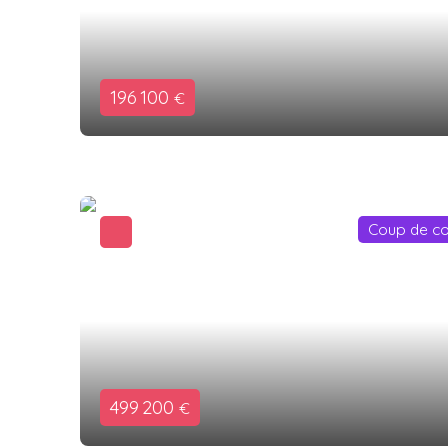
196 100
€
Coup de c
499 200
€