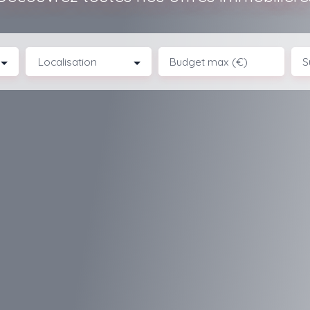
Localisation
Budget max (€)
S