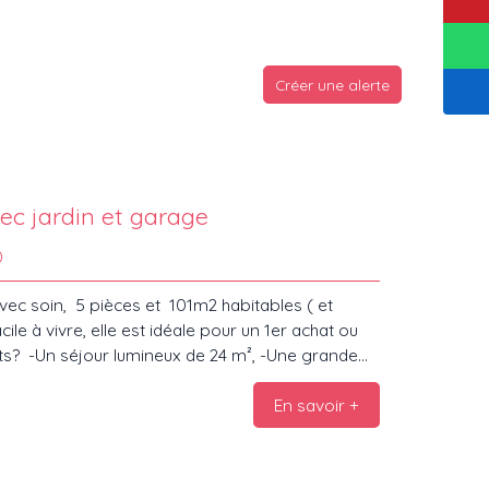
Créer une alerte
ec jardin et garage
0
c soin, 5 pièces et 101m2 habitables ( et
ile à vivre, elle est idéale pour un 1er achat ou
ts? -Un séjour lumineux de 24 m², -Une grande
ec accès direct à un balcon, -Trois chambres, -
En savoir +
e, -Une chaufferie équipée d’une chaudière à bois
ge. -Un garage avec porte sectionnelle, pour 1
ois buche et un poêle d'appoint. Rénovée en
aménagements intérieurs ont été réalisés avec