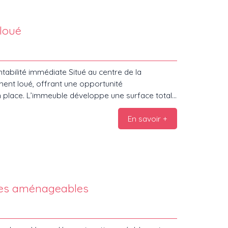
ien vite pour connaitre toues les détails de
et de l'agence CAP EST IMMO!
loué
abilité immédiate Situé au centre de la
nt loué, offrant une opportunité
n place. L’immeuble développe une surface totale
end trois appartements indépendants : Deux
En savoir +
ristiques Surface totale : env. 125
fferie. Équipements Chauffage au gaz,Compteurs
tive Immeuble entièrement loué,Loyer annuel : 11
ts, sans vacance locative. Environnement
modités. Idéal pour investisseur recherchant un
te information complémentaire (détail des
n-pied avec combles aménageables
e, contactez-nous.