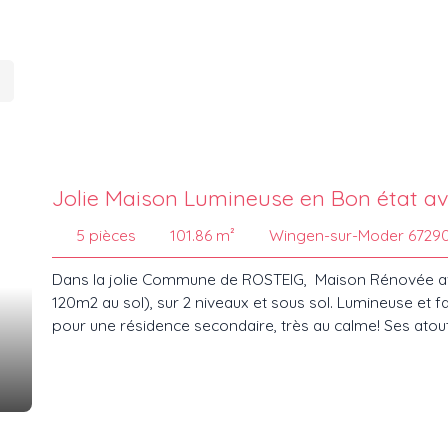
Jolie Maison Lumineuse en Bon état av
5
pièces
101.86
m²
Wingen-sur-Moder 6729
Dans la jolie Commune de ROSTEIG, Maison Rénovée ave
120m2 au sol), sur 2 niveaux et sous sol. Lumineuse et fac
pour une résidence secondaire, très au calme! Ses atou
cuisine équipée de 18 m², conviviale et fonctionnelle, av
Une belle salle d’eau avec douche, et wc - Une buanderi
bûches, -Deux caves en sous-sol, idéales pour le stocka
voiture. Le chauffage est assuré par une chaudière à b
2009 : toiture, gouttières, isolation, fenêtre, tous les 