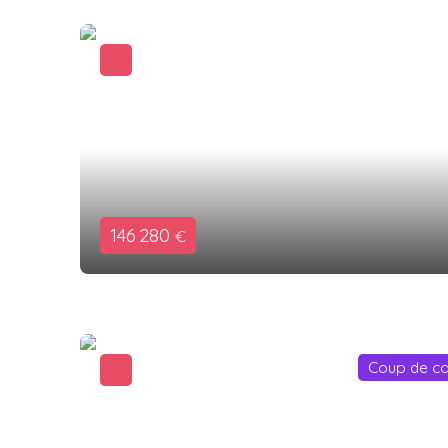
146 280
€
Coup de c