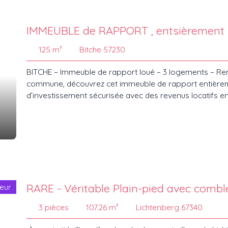
soins. Une question? un renseignement? Contactez moi b
cette jolie exclusivité! + de 30 photos sur le site intern
IMMEUBLE de RAPPORT , entsièrement 
125
m²
Bitche 57230
BITCHE – Immeuble de rapport loué – 3 logements – Rent
commune, découvrez cet immeuble de rapport entièreme
d’investissement sécurisée avec des revenus locatifs e
d’environ 125 m², répartie sur trois niveaux, et compr
appartements 3 pièces,Un appartement 2 pièces. Caracté
m²Répartition sur 3 niveaux1 garage,1 terrasse,1 chau
individuels,Gestion facilitée des charges. Situation loca
040 € hors charges, rentabilité de +6%Revenus immédia
Secteur central et recherché de Bitche, proche des com
placement sécurisé avec rendement immédiat. Pour tou
RARE - Véritable Plai
œur
loyers, rentabilité, fiscalité) ou pour organiser une visit
3
pièces
107.26
m²
Lichtenberg 67340